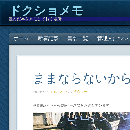
ドクショメモ
読んだ本をメモしておく場所
Main menu
Skip
ホーム
新着記事
書名一覧
管理人につい
to
content
ままならないか
Posted on
2019-05-07
by
宮島ムー
※画像はAmazon詳細ページにリンクしています