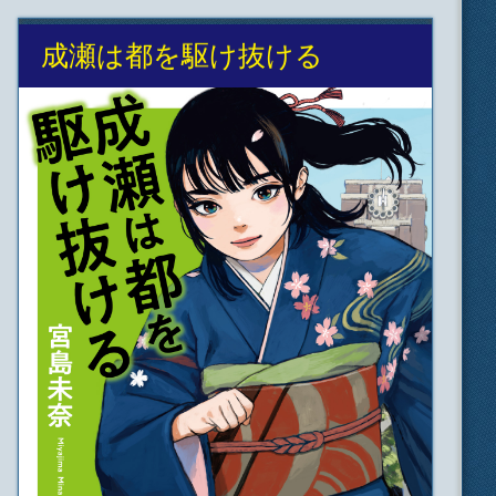
成瀬は都を駆け抜ける