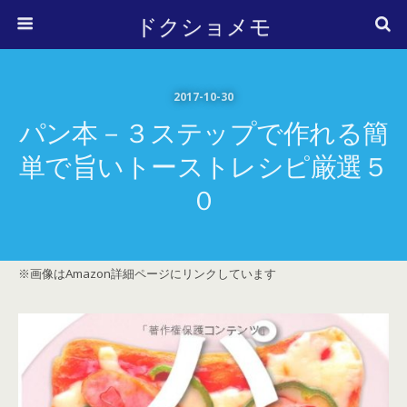
ドクショメモ
2017-10-30
パン本－３ステップで作れる簡
単で旨いトーストレシピ厳選５
０
※画像はAmazon詳細ページにリンクしています