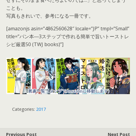
せずにそのまま食べたらよいのでは…」と思ってしまう
ことも。
写真もきれいで、参考になる一冊です。
[amazonjs asin=”4862560628″ locale=”JP” tmpl=”Small”
title=”パン本―3ステップで作れる簡単で旨いトーストレ
シピ厳選50 (TWJ books)”]
Categories:
2017
Previous Post
Next Post