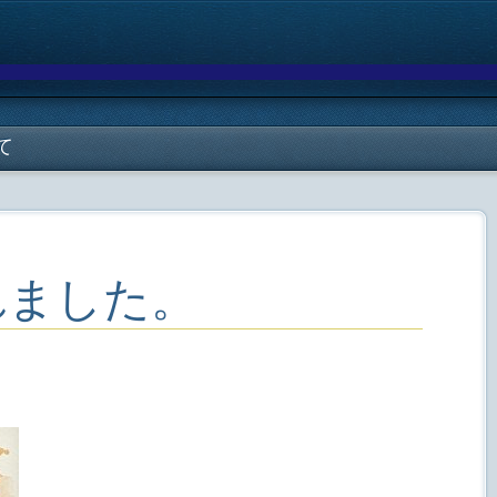
て
れました。