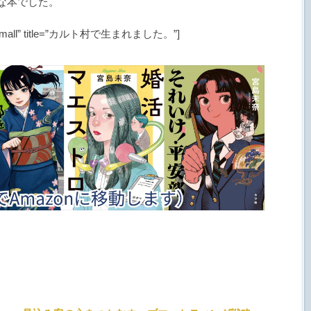
な本でした。
mpl=”Small” title=”カルト村で生まれました。”]
.