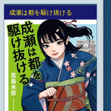
成瀬は都を駆け抜ける