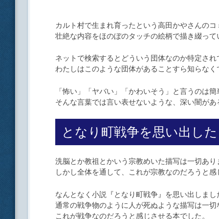
カルト村で生まれ育ったという高田かやさんのコ
壮絶な内容をほのぼのタッチの絵柄で描き綴って
ネットで検索するとどういう団体なのか特定され
わたしはこのような団体があることすら知らなく
「怖い」「ヤバい」「かわいそう」と言うのは簡
そんな言葉では言い表せないような、深い闇があ
となり町戦争を思い出した
洗脳とか教祖とかいう宗教めいた描写は一切あり
しかし全体を通して、これが宗教なのだろうと感
なんとなく小説『となり町戦争』を思い出しまし
通常の戦争物のように人が死ぬような描写は一切
これが戦争なのだろうと感じさせる本でした。