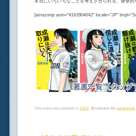
本当にいろいろなことを考えさせられる、衝撃的
[amazonjs asin=”4163904042″ locale=”JP” t
This entry was posted in
2016
. Bookmark the
permalink