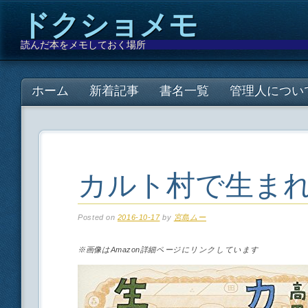
ドクショメモ
読んだ本をメモしておく場所
Main menu
Skip
ホーム
新着記事
書名一覧
管理人につい
to
content
カルト村で生ま
Posted on
2016-10-17
by
宮島ムー
※画像はAmazon詳細ページにリンクしています