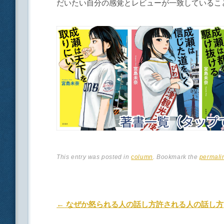
だいたい自分の感覚とレビューが一致しているこ
This entry was posted in
column
. Bookmark the
permali
Post navigation
←
なぜか怒られる人の話し方許される人の話し方