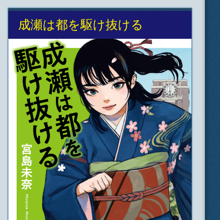
成瀬は都を駆け抜ける