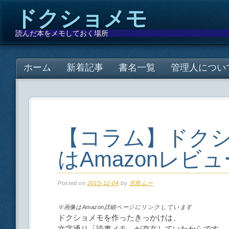
ドクショメモ
読んだ本をメモしておく場所
Main menu
Skip
ホーム
新着記事
書名一覧
管理人につい
to
content
【コラム】ドク
はAmazonレ
Posted on
2015-12-04
by
宮島ムー
※画像はAmazon詳細ページにリンクしています
ドクショメモを作ったきっかけは、
文字通り「読書メモ」が存在していたからです。