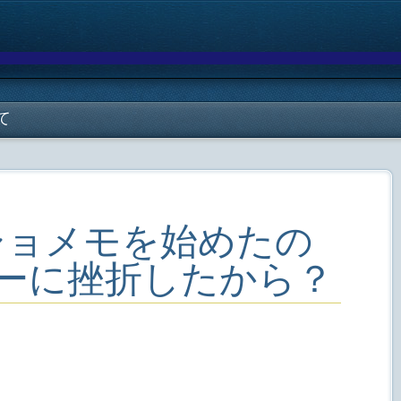
て
ショメモを始めたの
ビューに挫折したから？