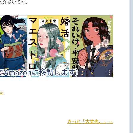
とが多いです。
nk
.
きっと「大丈夫。」
→