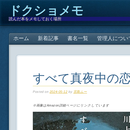
ドクショメモ
読んだ本をメモしておく場所
Main menu
Skip
ホーム
新着記事
書名一覧
管理人につい
to
content
すべて真夜中の
Posted on
2024-05-12
by
宮島ムー
※画像はAmazon詳細ページにリンクしています