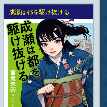
成瀬は都を駆け抜ける