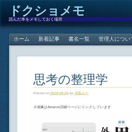
ドクショメモ
読んだ本をメモしておく場所
Main menu
Skip
ホーム
新着記事
書名一覧
管理人につい
to
content
思考の整理学
Posted on
2024-04-26
by
宮島ムー
※画像はAmazon詳細ページにリンクしています