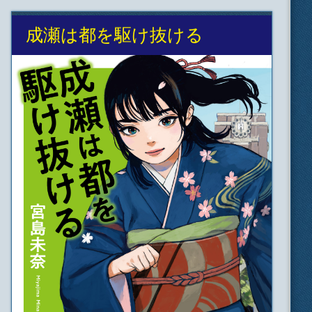
成瀬は都を駆け抜ける