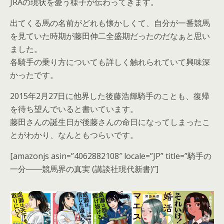
JRAの現状を憂う様子が伝わってきます。
出てくる馬の名前がどれも懐かしくて、自分が一番競馬
を見ていた時期が藤田伸二全盛期だったのだなぁと思い
ました。
各騎手の乗り方についても詳しく触れられていて興味深
かったです。
2015年2月27日に他界した後藤浩輝騎手のことも、復帰
を待ち望んでいると書いています。
藤田さんの誕生日が後藤さんの命日になってしまったこ
とがわかり、なんともつらいです。
[amazonjs asin=”4062882108″ locale=”JP” title=”騎手の
一分――競馬界の真実 (講談社現代新書)”]