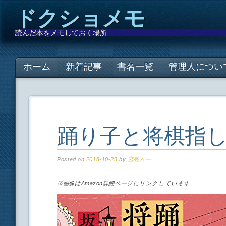
ドクショメモ
読んだ本をメモしておく場所
Main menu
Skip
ホーム
新着記事
書名一覧
管理人につい
to
content
踊り子と将棋指
Posted on
2018-10-23
by
宮島ムー
※画像はAmazon詳細ページにリンクしています