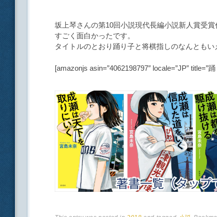
坂上琴さんの第10回小説現代長編小説新人賞受賞
すごく面白かったです。
タイトルのとおり踊り子と将棋指しのなんともい
[amazonjs asin=”4062198797″ locale=”JP” ti