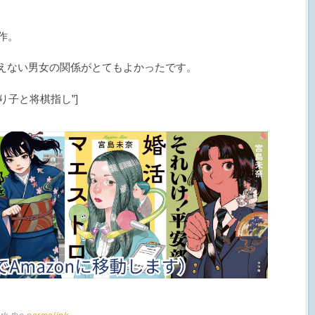
作。
えない男女の関係がとてもよかったです。
tle=”踊り子と将棋指し”]