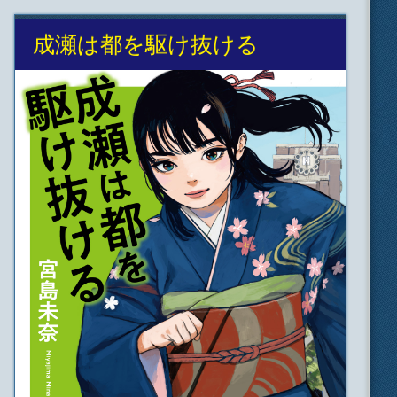
成瀬は都を駆け抜ける