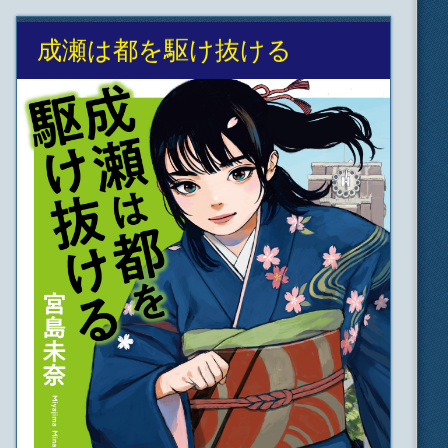
成瀬は都を駆け抜ける