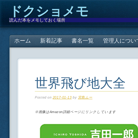
ドクショメモ
読んだ本をメモしておく場所
Main menu
Skip
ホーム
新着記事
書名一覧
管理人につい
to
content
世界飛び地大全
Posted on
2017-01-13
by
宮島ムー
※画像はAmazon詳細ページにリンクしています