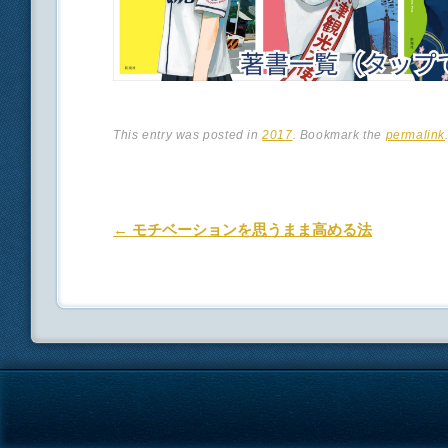
This entry was posted in
2017
. Bookmark the
permalink
Post navigation
←
モチベーションを思うまま高める法