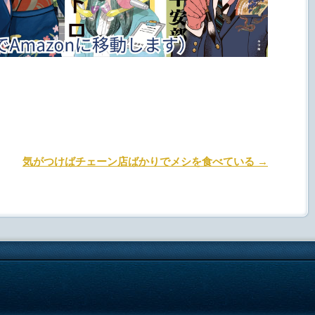
.
気がつけばチェーン店ばかりでメシを食べている
→