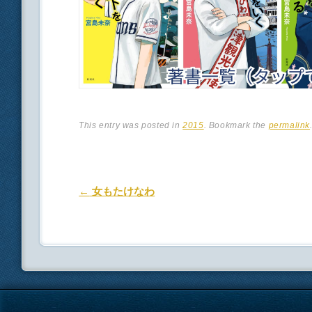
This entry was posted in
2015
. Bookmark the
permalink
Post navigation
←
女もたけなわ