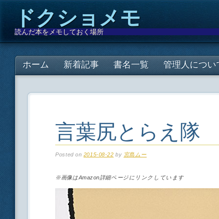
ドクショメモ
読んだ本をメモしておく場所
Main menu
Skip
ホーム
新着記事
書名一覧
管理人につい
to
content
言葉尻とらえ隊
Posted on
2015-08-22
by
宮島ムー
※画像はAmazon詳細ページにリンクしています