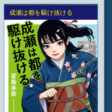
成瀬は都を駆け抜ける