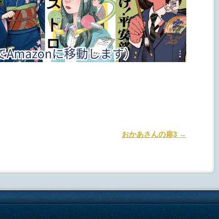
.
おかあさんの扉3
→