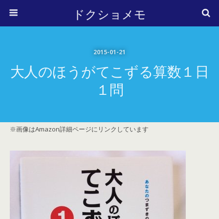
ドクショメモ
2015-01-21
大人のほうがてこずる算数１日
１問
※画像はAmazon詳細ページにリンクしています