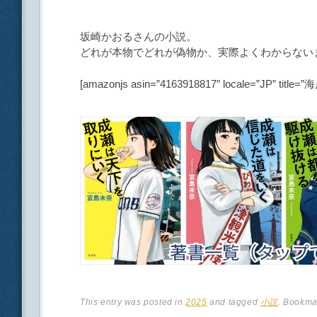
坂崎かおるさんの小説。
どれが本物でどれが偽物か、実際よくわからない
[amazonjs asin=”4163918817″ locale=”JP” title
This entry was posted in
2025
and tagged
小説
. Bookma