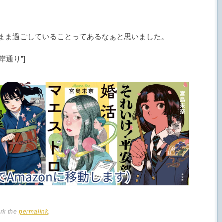
まま過ごしていることってあるなぁと思いました。
=”海岸通り”]
rk the
permalink
.