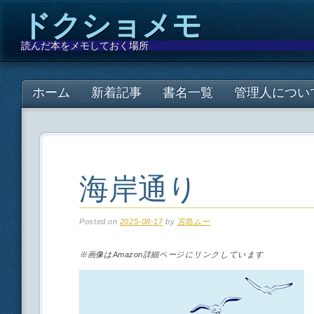
ドクショメモ
読んだ本をメモしておく場所
Main menu
Skip
ホーム
新着記事
書名一覧
管理人につい
to
content
海岸通り
Posted on
2025-08-17
by
宮島ムー
※画像はAmazon詳細ページにリンクしています