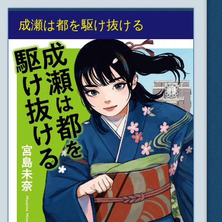
成瀬は都を駆け抜ける